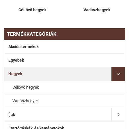
Céllövő hegyek
Vadászhegyek
TERMÉKKATEGÓRIÁK
Akciós termékek
Egyebek
Hegyek
Céllövő hegyek
Vadászhegyek
Íjak
Íjtartó táskák, és keménytokok