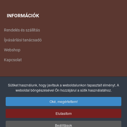
INFORMÁCIÓK
Rendelés és szállítás
Íjvásárlási tanácsadó
Webshop
Kapcsolat
FACEBOOK OLDALUNK
Sütiket használunk, hogy javítsuk a weboldalunkon tapasztalt élményt. A
weboldal böngészésével Ön hozzájárul a sütik használatához.
Oké, megértettem!
Elutasítom
© 2012-2025 COPYRIGHT, TÁLTOS ÍJÁSZ - MINDEN JOG FENNTARTVA! |
Beállítások
WEB: WEBSHINE.EU