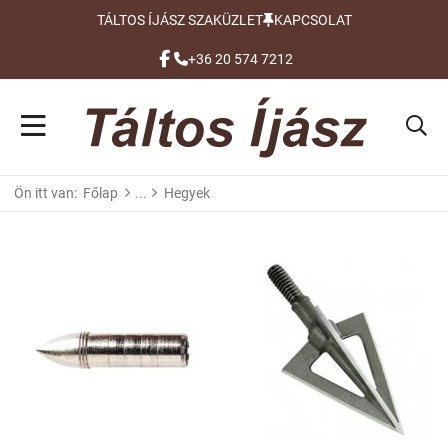
TÁLTOS ÍJÁSZ SZAKÜZLET
KAPCSOLAT
FACEBOOK
+36 20 574 7212
Ön itt van:
Főlap
Hegyek