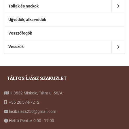
Tollak és nockok
Ujjvédők, alkarvédők
Vesszőfogók
Vesszők
TÁLTOS ÍJÁSZ SZAKÜZLET
H-3532 Miskolc, Tátra u. 56/A.
+36 20 574-7212
lacibalazs250@gmail.com
Hétfő-Péntek 9:00 - 17:00