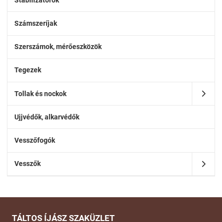
Számszeríjak
Szerszámok, mérőeszközök
Tegezek
Tollak és nockok
Ujjvédők, alkarvédők
Vesszőfogók
Vesszők
TÁLTOS ÍJÁSZ SZAKÜZLET