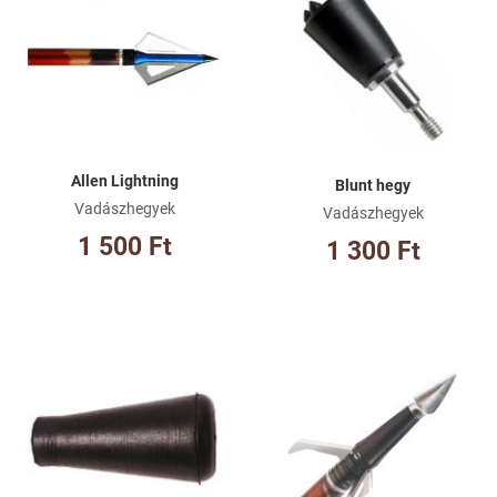
Összehasonlításhoz adom
Ös
Gyorsnézet
Gy
Allen Lightning
Blunt hegy
Vadászhegyek
Vadászhegyek
1 500 Ft
1 300 Ft
Kívánságlistához adom
Kí
Összehasonlításhoz adom
Ös
Gyorsnézet
Gy