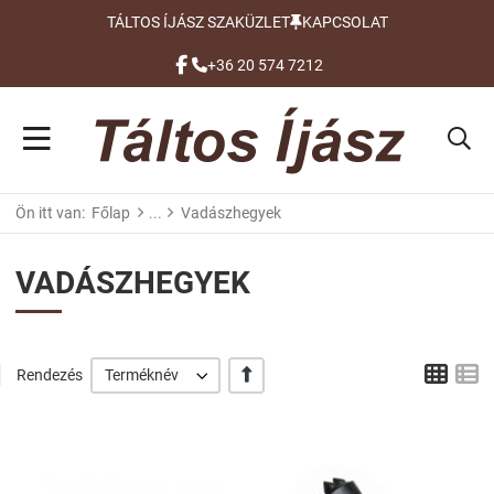
TÁLTOS ÍJÁSZ SZAKÜZLET
KAPCSOLAT
FACEBOOK
+36 20 574 7212
Ön itt van:
Főlap
Vadászhegyek
VADÁSZHEGYEK
Grid
L
+/-
Rendezés
Terméknév
Kívánságlistához adom
Kí