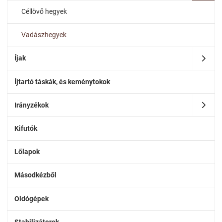
Céllövő hegyek
Vadászhegyek
Íjak
Íjtartó táskák, és keménytokok
Irányzékok
Kifutók
Lőlapok
Másodkézből
Oldógépek
Stabilizátorok