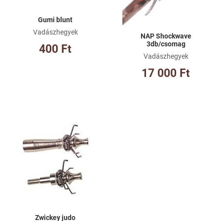
Gumi blunt
Vadászhegyek
NAP Shockwave
3db/csomag
400 Ft
Vadászhegyek
17 000 Ft
Kívánságlistához adom
Összehasonlításhoz adom
Gyorsnézet
Zwickey judo