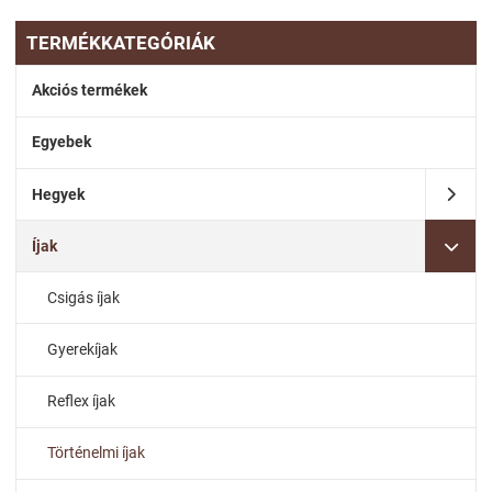
TERMÉKKATEGÓRIÁK
Akciós termékek
Egyebek
Hegyek
Íjak
Csigás íjak
Gyerekíjak
Reflex íjak
Történelmi íjak