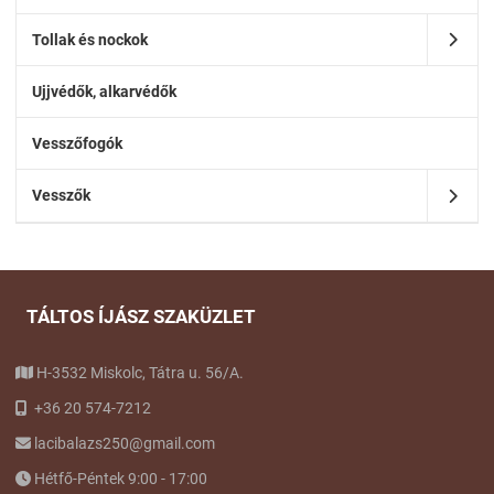
Tollak és nockok
Ujjvédők, alkarvédők
Vesszőfogók
Vesszők
TÁLTOS ÍJÁSZ SZAKÜZLET
H-3532 Miskolc, Tátra u. 56/A.
+36 20 574-7212
lacibalazs250@gmail.com
Hétfő-Péntek 9:00 - 17:00