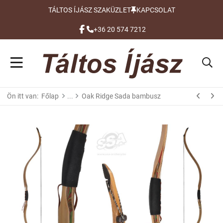
TÁLTOS ÍJÁSZ SZAKÜZLET
KAPCSOLAT
FACEBOOK
+36 20 574 7212
Ön itt van:
Főlap
Oak Ridge Sada bambusz