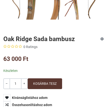
Oak Ridge Sada bambusz
0 Ratings
63 000 Ft
Készleten
Mennyiség
-
+
Kívánságlistához adom
Összehasonlításhoz adom