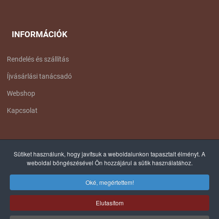
INFORMÁCIÓK
Rendelés és szállítás
Íjvásárlási tanácsadó
Webshop
Kapcsolat
FACEBOOK OLDALUNK
Sütiket használunk, hogy javítsuk a weboldalunkon tapasztalt élményt. A
weboldal böngészésével Ön hozzájárul a sütik használatához.
Oké, megértettem!
Elutasítom
© 2012-2025 COPYRIGHT, TÁLTOS ÍJÁSZ - MINDEN JOG FENNTARTVA! |