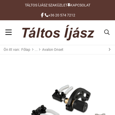
TÁLTOS ÍJÁSZ SZAKÜZLET
KAPCSOLAT
FACEBOOK
+36 20 574 7212
Ön itt van:
Főlap
Avalon Onset