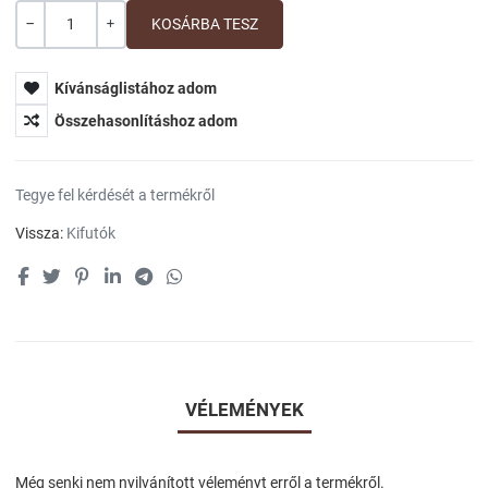
Mennyiség
-
+
Kívánságlistához adom
Összehasonlításhoz adom
Tegye fel kérdését a termékről
Vissza:
Kifutók
VÉLEMÉNYEK
Még senki nem nyilvánított véleményt erről a termékről.