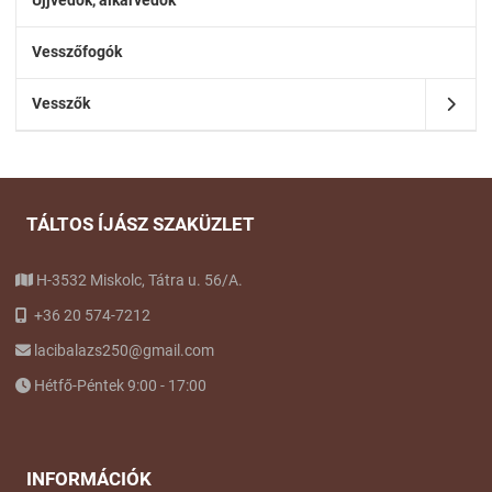
Vesszőfogók
Vesszők
TÁLTOS ÍJÁSZ SZAKÜZLET
H-3532 Miskolc, Tátra u. 56/A.
+36 20 574-7212
lacibalazs250@gmail.com
Hétfő-Péntek 9:00 - 17:00
INFORMÁCIÓK