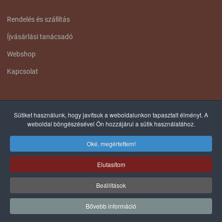
Rendelés és szállítás
Íjvásárlási tanácsadó
Webshop
Kapcsolat
FACEBOOK OLDALUNK
Sütiket használunk, hogy javítsuk a weboldalunkon tapasztalt élményt. A
weboldal böngészésével Ön hozzájárul a sütik használatához.
Oké, megértettem!
Elutasítom
© 2012-2025 COPYRIGHT, TÁLTOS ÍJÁSZ - MINDEN JOG FENNTARTVA! |
Beállítások
WEB: WEBSHINE.EU
Bővebb információ
0
0
0
Kívánságlista
Összehasonlítás
Kosá