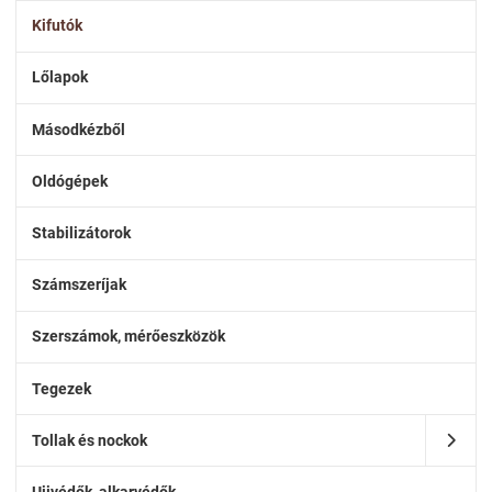
Kifutók
Lőlapok
Másodkézből
Oldógépek
Stabilizátorok
Számszeríjak
Szerszámok, mérőeszközök
Tegezek
Tollak és nockok
Ujjvédők, alkarvédők