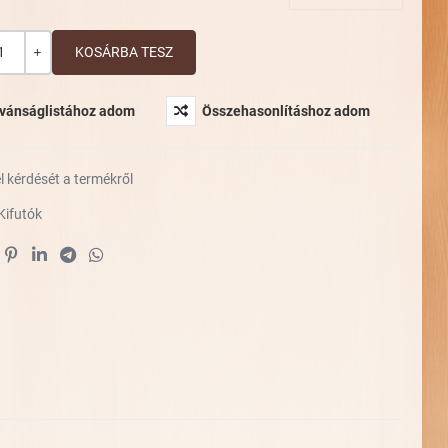
ség
+
ívánságlistához adom
Összehasonlításhoz adom
l kérdését a termékről
Kifutók