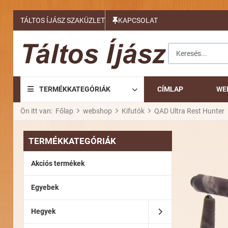
TÁLTOS ÍJÁSZ SZAKÜZLET
KAPCSOLAT
Keresés...
TERMÉKKATEGÓRIÁK
CÍMLAP
WE
Ön itt van:
Főlap
webshop
Kifutók
QAD Ultra Rest Hunter
TERMÉKKATEGÓRIÁK
Akciós termékek
Egyebek
Hegyek