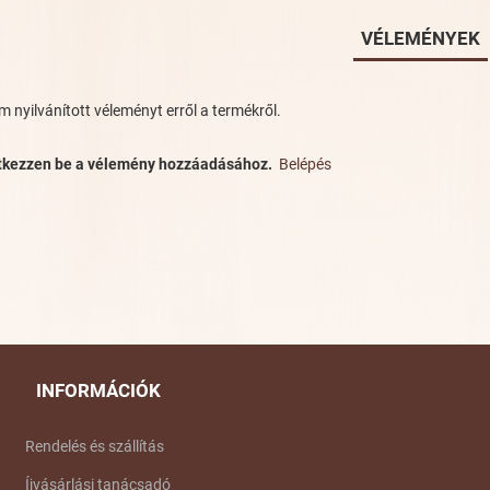
VÉLEMÉNYEK
 nyilvánított véleményt erről a termékről.
ntkezzen be a vélemény hozzáadásához.
Belépés
INFORMÁCIÓK
Rendelés és szállítás
Íjvásárlási tanácsadó