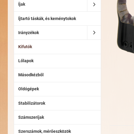
Íjak
Íjtartó táskák, és keménytokok
Irányzékok
Kifutók
Lőlapok
Másodkézből
Oldógépek
Stabilizátorok
Számszeríjak
Szerszámok, mérőeszközök