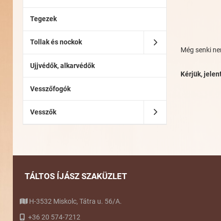
Tegezek
Tollak és nockok
Még senki nem
Ujjvédők, alkarvédők
Kérjük, jele
Vesszőfogók
Vesszők
TÁLTOS ÍJÁSZ SZAKÜZLET
H-3532 Miskolc, Tátra u. 56/A.
+36 20 574-7212