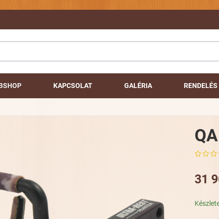
BSHOP
KAPCSOLAT
GALÉRIA
RENDELÉS 
QA
31 9
Készlet