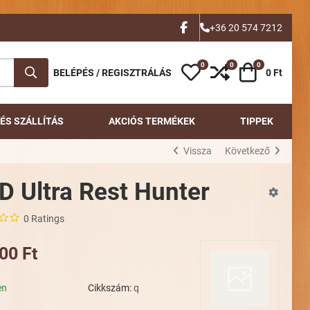
FACEBOOK
+36 20 574 7212
0
0
0
Kívánságlista
Összehasonlítás
Kosár
BELÉPÉS / REGISZTRÁLÁS
0 Ft
ÉS SZÁLLÍTÁS
AKCIÓS TERMÉKEK
TIPPEK
Vissza
Következő
D Ultra Rest Hunter
0 Ratings
00 Ft
en
Cikkszám:
q