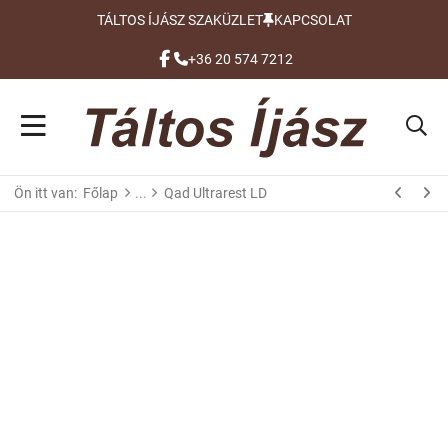
TÁLTOS ÍJÁSZ SZAKÜZLET
KAPCSOLAT
FACEBOOK
+36 20 574 7212
Ön itt van:
Főlap
Qad Ultrarest LD