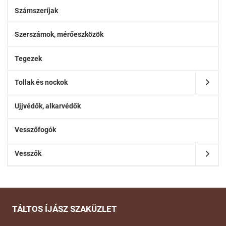
Számszeríjak
Szerszámok, mérőeszközök
Tegezek
Tollak és nockok
Ujjvédők, alkarvédők
Vesszőfogók
Vesszők
TÁLTOS ÍJÁSZ SZAKÜZLET