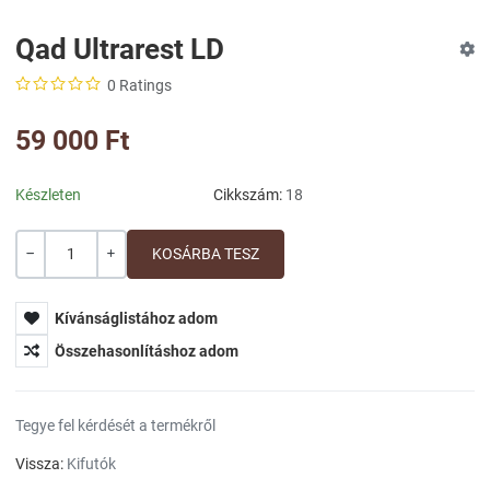
Qad Ultrarest LD
0 Ratings
59 000 Ft
Készleten
Cikkszám:
18
Mennyiség
-
+
Kívánságlistához adom
Összehasonlításhoz adom
Tegye fel kérdését a termékről
Vissza:
Kifutók