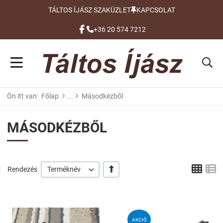
TÁLTOS ÍJÁSZ SZAKÜZLET
KAPCSOLAT
FACEBOOK
+36 20 574 7212
Ön itt van:
Főlap
Másodkézből
MÁSODKÉZBŐL
Grid
L
+/-
Rendezés
Terméknév
Kívánságlistához adom
Kí
AKCIÓ