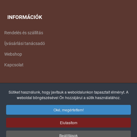
INFORMÁCIÓK
Rendelés és szállítás
Íjvásárlási tanácsadó
Webshop
Kapcsolat
FACEBOOK OLDALUNK
Sütiket használunk, hogy javítsuk a weboldalunkon tapasztalt élményt. A
weboldal böngészésével Ön hozzájárul a sütik használatához.
Oké, megértettem!
Elutasítom
© 2012-2025 COPYRIGHT, TÁLTOS ÍJÁSZ - MINDEN JOG FENNTARTVA! |
Beállítások