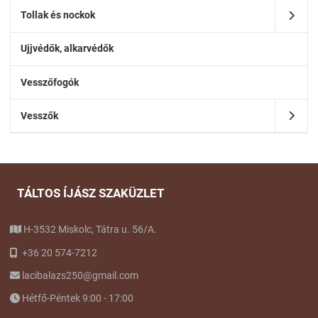
Tollak és nockok
Ujjvédők, alkarvédők
Vesszőfogók
Vesszők
TÁLTOS ÍJÁSZ SZAKÜZLET
H-3532 Miskolc, Tátra u. 56/A.
+36 20 574-7212
lacibalazs250@gmail.com
Hétfő-Péntek 9:00 - 17:00