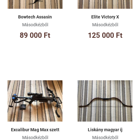
Bowtech Assasin
Elite Victory X
Másodkézből
Másodkézből
89 000 Ft
125 000 Ft
Kívánságlistához adom
Kí
Összehasonlításhoz adom
Ös
Gyorsnézet
Gy
Excalibur Mag Max szett
Liskány magyar íj
Másodkézből
Másodkézből