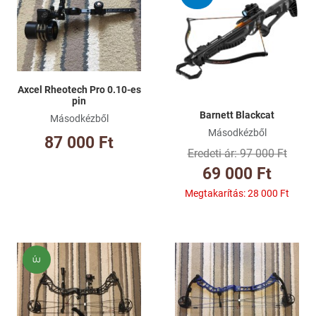
Összehasonlításhoz adom
Ös
Gyorsnézet
Gy
Axcel Rheotech Pro 0.10-es
pin
Barnett Blackcat
Másodkézből
Másodkézből
87 000 Ft
97 000 Ft
69 000 Ft
Megtakarítás:
28 000 Ft
Kívánságlistához adom
Kí
ÚJ
Összehasonlításhoz adom
Ös
Gyorsnézet
Gy