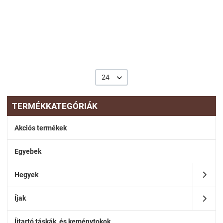
24
TERMÉKKATEGÓRIÁK
Akciós termékek
Egyebek
Hegyek
Íjak
Íjtartó táskák, és keménytokok