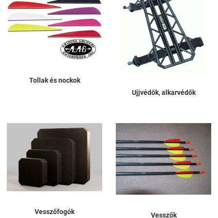
Tollak és nockok
Ujjvédők, alkarvédők
Vesszőfogók
Vesszők