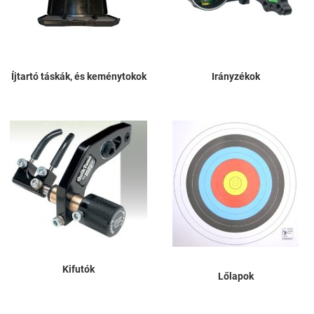
Íjtartó táskák, és keménytokok
Irányzékok
Kifutók
Lőlapok