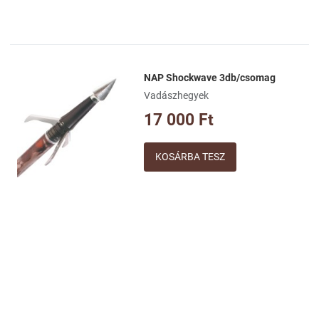
NAP Shockwave 3db/csomag
Kívánságlistához adom
Vadászhegyek
Összehasonlításhoz adom
17 000 Ft
Gyorsnézet
Mennyiség