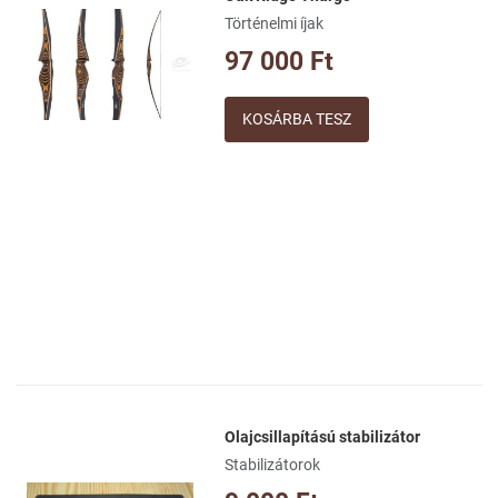
Kívánságlistához adom
Történelmi íjak
Összehasonlításhoz adom
97 000 Ft
Gyorsnézet
Mennyiség
Olajcsillapítású stabilizátor
Kívánságlistához adom
Stabilizátorok
Összehasonlításhoz adom