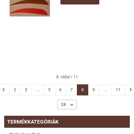
Mennyiség
8. oldal / 11
2
3
...
5
6
7
8
9
...
11
24
TERMÉKKATEGÓRIÁK