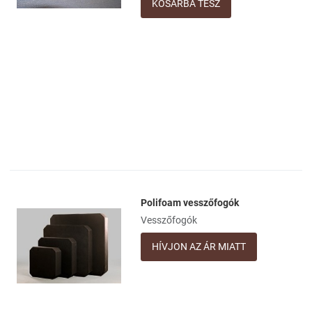
Mennyiség
Polifoam vesszőfogók
Kívánságlistához adom
Vesszőfogók
Összehasonlításhoz adom
HÍVJON AZ ÁR MIATT
Gyorsnézet