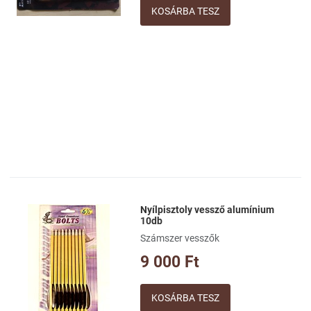
Gyorsnézet
Mennyiség
Nyílpisztoly vessző alumínium
Kívánságlistához adom
10db
Számszer vesszők
Összehasonlításhoz adom
9 000 Ft
Gyorsnézet
Mennyiség