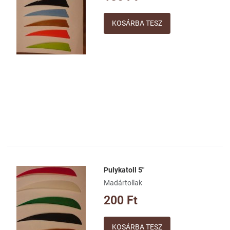
Gyorsnézet
Mennyiség
Pulykatoll 5"
Kívánságlistához adom
Madártollak
Összehasonlításhoz adom
200 Ft
Gyorsnézet