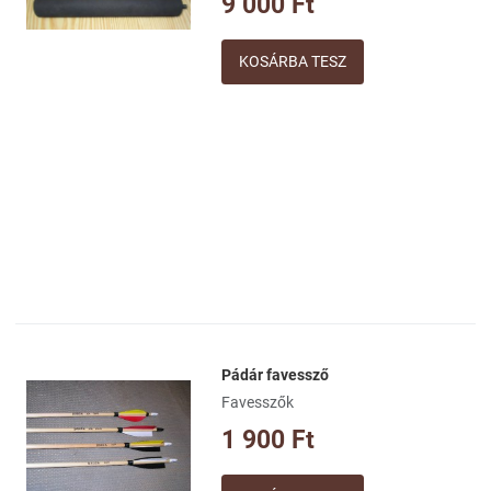
9 000 Ft
Gyorsnézet
Mennyiség
Pádár favessző
Kívánságlistához adom
Favesszők
Összehasonlításhoz adom
1 900 Ft
Gyorsnézet