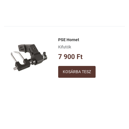
PSE Hornet
Kívánságlistához adom
Kifutók
Összehasonlításhoz adom
7 900 Ft
Gyorsnézet
Mennyiség