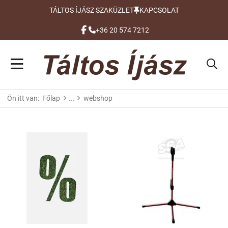
TÁLTOS ÍJÁSZ SZAKÜZLET
KAPCSOLAT
FACEBOOK
+36 20 574 7212
Ön itt van:
Főlap
webshop