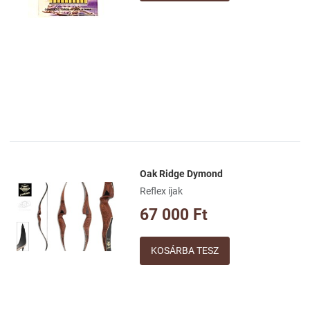
Oak Ridge Dymond
Kívánságlistához adom
Reflex íjak
Összehasonlításhoz adom
67 000 Ft
Gyorsnézet
Mennyiség