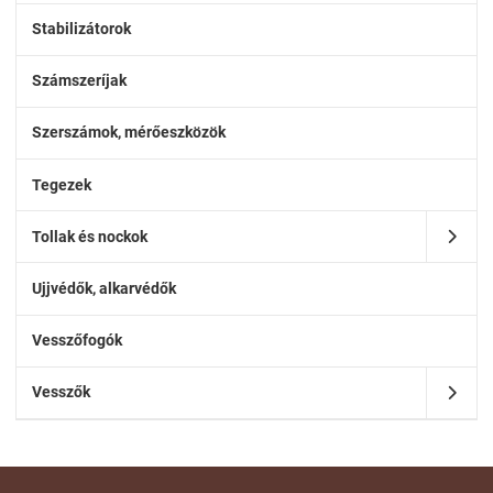
Stabilizátorok
Számszeríjak
Szerszámok, mérőeszközök
Tegezek
Tollak és nockok
Ujjvédők, alkarvédők
Vesszőfogók
Vesszők