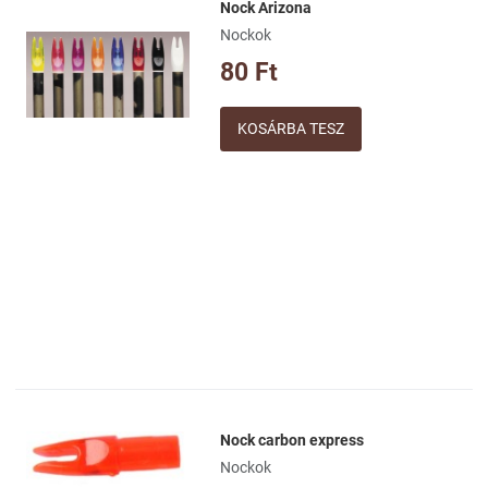
Nock Arizona
Kívánságlistához adom
Nockok
Összehasonlításhoz adom
80 Ft
Gyorsnézet
Mennyiség
Nock carbon express
Kívánságlistához adom
Nockok