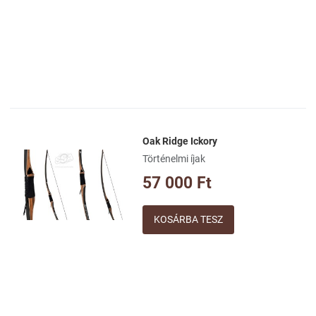
Oak Ridge Ickory
Kívánságlistához adom
Történelmi íjak
Összehasonlításhoz adom
57 000 Ft
Gyorsnézet
Mennyiség