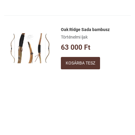
Oak Ridge Sada bambusz
Kívánságlistához adom
Történelmi íjak
Összehasonlításhoz adom
63 000 Ft
Gyorsnézet
Mennyiség