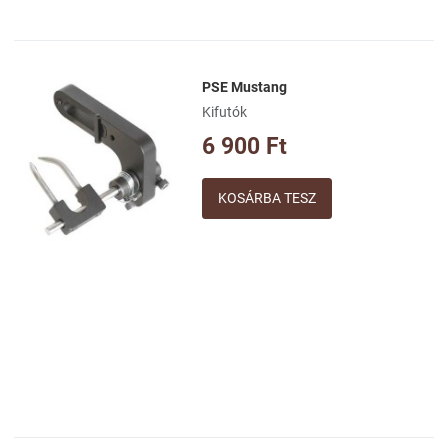
PSE Mustang
Kívánságlistához adom
Kifutók
Összehasonlításhoz adom
6 900 Ft
Gyorsnézet
Mennyiség