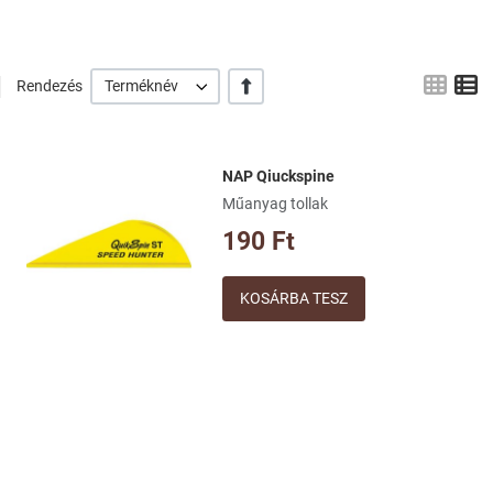
Grid
L
+/-
Rendezés
Terméknév
NAP Qiuckspine
Kívánságlistához adom
Műanyag tollak
Összehasonlításhoz adom
190 Ft
Gyorsnézet
Mennyiség