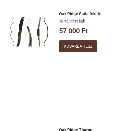
Oak Ridge Sada fekete
Kívánságlistához adom
Történelmi íjak
Összehasonlításhoz adom
57 000 Ft
Gyorsnézet
Mennyiség
Oak Ridge Thargo