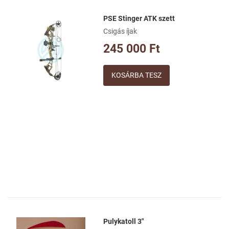
PSE Stinger ATK szett
Kívánságlistához adom
Csigás íjak
Összehasonlításhoz adom
245 000 Ft
Gyorsnézet
Mennyiség
Pulykatoll 3"
Kívánságlistához adom