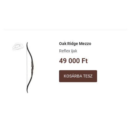
Oak Ridge Mezzo
Kívánságlistához adom
Reflex íjak
Összehasonlításhoz adom
49 000 Ft
Gyorsnézet
Mennyiség