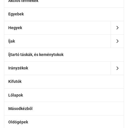
Akciós termékek
Egyebek
Hegyek
Íjak
Íjtartó táskák, és keménytokok
Irányzékok
Kifutók
Lőlapok
Másodkézből
Oldógépek