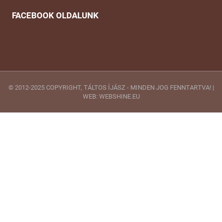
FACEBOOK OLDALUNK
© 2012-2025 COPYRIGHT, TÁLTOS ÍJÁSZ - MINDEN JOG FENNTARTVA! |
WEB: WEBSHINE.EU