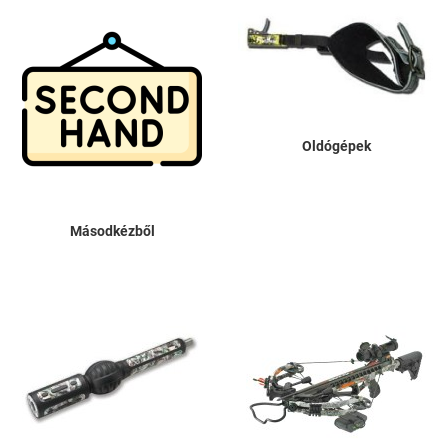
Oldógépek
Másodkézből