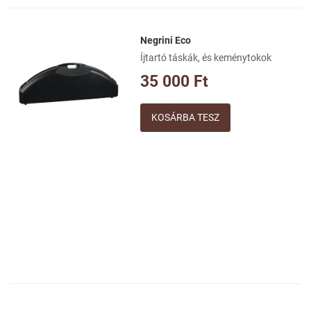
Negrini Eco
Kívánságlistához adom
Íjtartó táskák, és keménytokok
Összehasonlításhoz adom
35 000 Ft
Gyorsnézet
Mennyiség