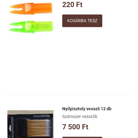
Összehasonlításhoz adom
220 Ft
Gyorsnézet
Mennyiség
Nyílpisztoly vessző 12 db
Kívánságlistához adom
Számszer vesszők
Összehasonlításhoz adom
7 500 Ft