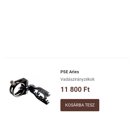
PSE Aries
Kívánságlistához adom
Vadászirányzékok
Összehasonlításhoz adom
11 800 Ft
Gyorsnézet
Mennyiség