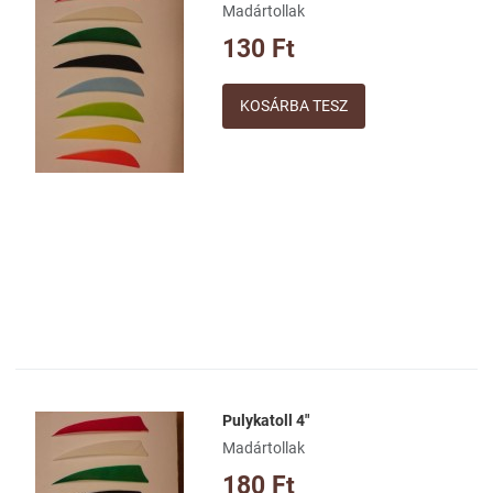
Madártollak
Összehasonlításhoz adom
130 Ft
Gyorsnézet
Mennyiség
Pulykatoll 4"
Kívánságlistához adom
Madártollak
Összehasonlításhoz adom
180 Ft