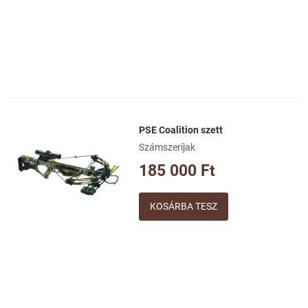
PSE Coalition szett
Kívánságlistához adom
Számszeríjak
Összehasonlításhoz adom
185 000 Ft
Gyorsnézet
Mennyiség