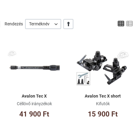
Grid
L
+/-
Rendezés
Terméknév
Kívánságlistához adom
Kí
Összehasonlításhoz adom
Ös
Gyorsnézet
Gy
Avalon Tec X
Avalon Tec X short
Céllövő irányzékok
Kifutók
41 900 Ft
15 900 Ft