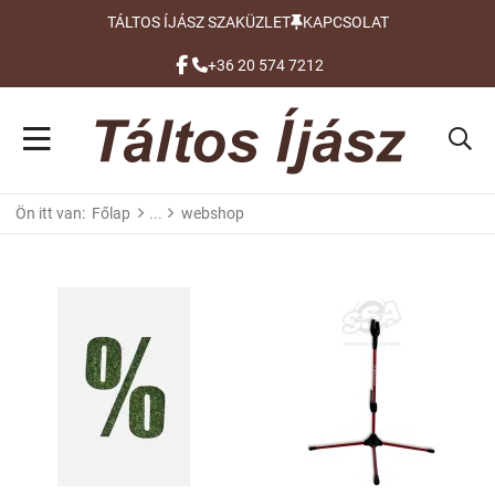
TÁLTOS ÍJÁSZ SZAKÜZLET
KAPCSOLAT
FACEBOOK
+36 20 574 7212
Ön itt van:
Főlap
webshop