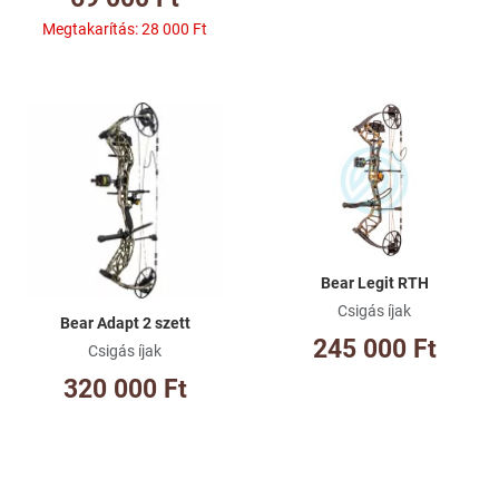
Megtakarítás:
28 000 Ft
Kívánságlistához adom
Kí
Összehasonlításhoz adom
Ös
Gyorsnézet
Gy
Bear Legit RTH
Csigás íjak
Bear Adapt 2 szett
245 000 Ft
Csigás íjak
320 000 Ft