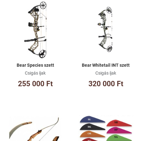
Kívánságlistához adom
Kí
Összehasonlításhoz adom
Ös
Gyorsnézet
Gy
Bear Species szett
Bear Whitetail INT szett
Csigás íjak
Csigás íjak
255 000 Ft
320 000 Ft
Kívánságlistához adom
Kí
Összehasonlításhoz adom
Ös