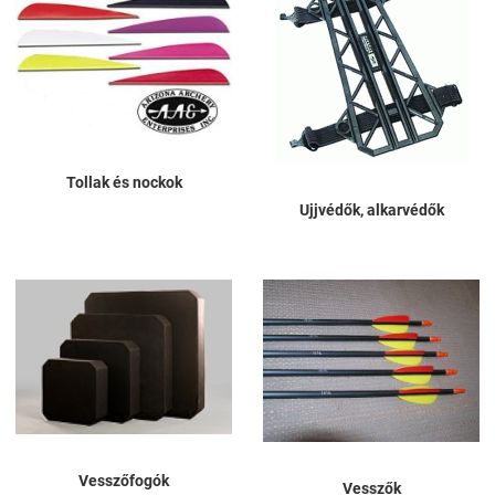
Tollak és nockok
Ujjvédők, alkarvédők
Vesszőfogók
Vesszők