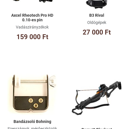
Axcel Rheotech Pro HD
B3 Rival
0.10-es pin
Oldógépek
Vadászirányzékok
27 000 Ft
159 000 Ft
Kívánságlistához adom
Kí
Összehasonlításhoz adom
Ös
Gyorsnézet
Gy
Bandázsoló Bohning
Szerszámok, mérőeszközök