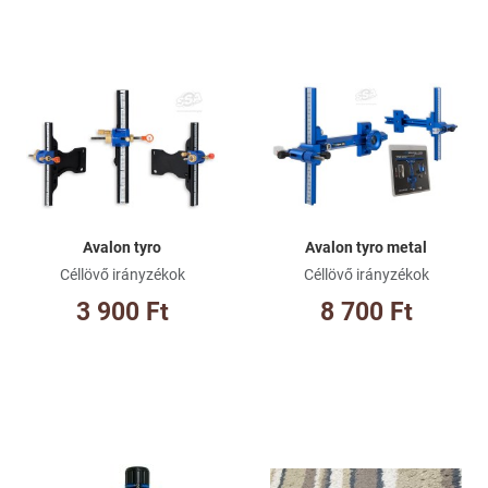
Kívánságlistához adom
Kí
Összehasonlításhoz adom
Ös
Gyorsnézet
Gy
Avalon tyro
Avalon tyro metal
Céllövő irányzékok
Céllövő irányzékok
3 900 Ft
8 700 Ft
Kívánságlistához adom
Kí