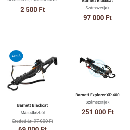
Barnett Blackcat
Számszeríjak
2 500 Ft
97 000 Ft
Kívánságlistához adom
Kí
AKCIÓ
Összehasonlításhoz adom
Ös
Gyorsnézet
Gy
Barnett Explorer XP 400
Számszeríjak
Barnett Blackcat
251 000 Ft
Másodkézből
97 000 Ft
69 000 Ft