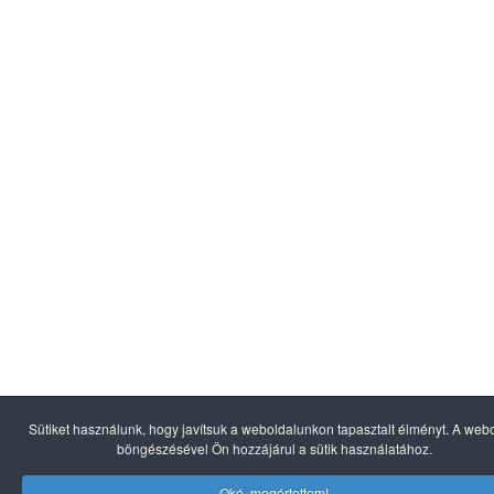
Sütiket használunk, hogy javítsuk a weboldalunkon tapasztalt élményt. A web
böngészésével Ön hozzájárul a sütik használatához.
Oké, megértettem!