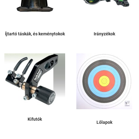
Íjtartó táskák, és keménytokok
Irányzékok
Kifutók
Lőlapok