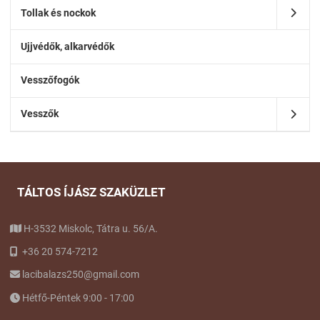
Tollak és nockok
Ujjvédők, alkarvédők
Vesszőfogók
Vesszők
TÁLTOS ÍJÁSZ SZAKÜZLET
H-3532 Miskolc, Tátra u. 56/A.
+36 20 574-7212
lacibalazs250@gmail.com
Hétfő-Péntek 9:00 - 17:00