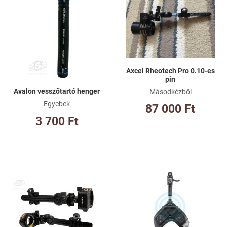
Összehasonlításhoz adom
Ös
Gyorsnézet
Gy
Axcel Rheotech Pro 0.10-es
pin
Avalon vesszőtartó henger
Másodkézből
Egyebek
87 000 Ft
3 700 Ft
Kívánságlistához adom
Kí
Összehasonlításhoz adom
Ös
Gyorsnézet
Gy