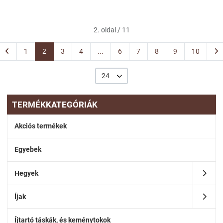
2. oldal / 11
1
2
3
4
...
6
7
8
9
10
24
TERMÉKKATEGÓRIÁK
Akciós termékek
Egyebek
Hegyek
Íjak
Íjtartó táskák, és keménytokok