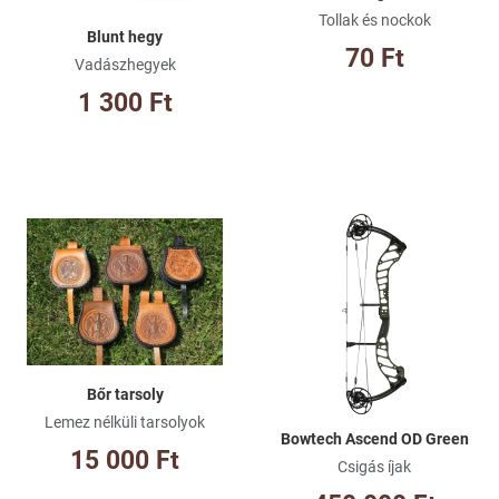
Tollak és nockok
Blunt hegy
70 Ft
Vadászhegyek
1 300 Ft
Kívánságlistához adom
Kí
Összehasonlításhoz adom
Ös
Gyorsnézet
Gy
Bőr tarsoly
Lemez nélküli tarsolyok
Bowtech Ascend OD Green
15 000 Ft
Csigás íjak