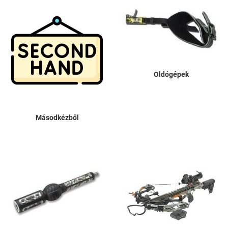
Oldógépek
Másodkézből