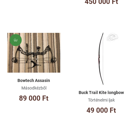
450 000 Ft
Kívánságlistához adom
Kí
ÚJ
Összehasonlításhoz adom
Ös
Gyorsnézet
Gy
Bowtech Assasin
Másodkézből
Buck Trail Kite longbow
89 000 Ft
Történelmi íjak
49 000 Ft