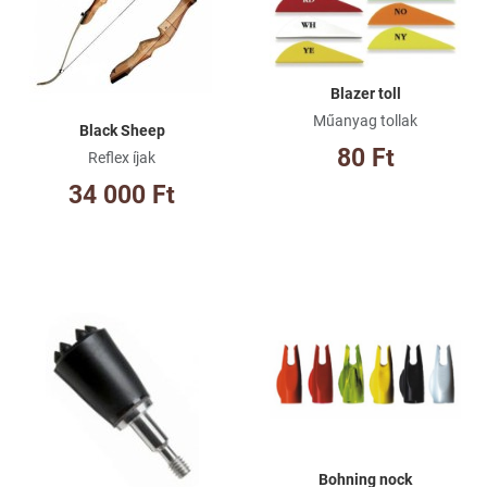
Gyorsnézet
Gy
Blazer toll
Műanyag tollak
Black Sheep
80 Ft
Reflex íjak
34 000 Ft
Kívánságlistához adom
Kí
Összehasonlításhoz adom
Ös
Gyorsnézet
Gy
Bohning nock