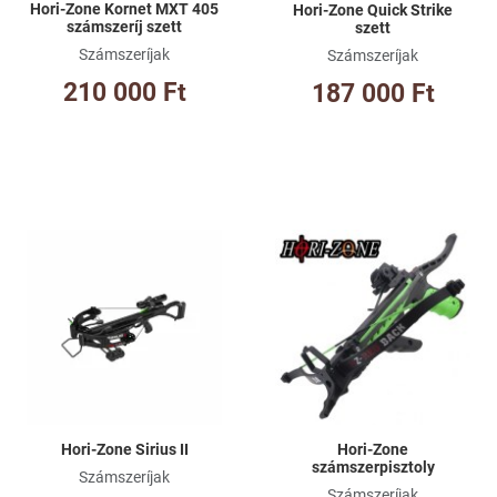
Hori-Zone Kornet MXT 405
Hori-Zone Quick Strike
számszeríj szett
szett
Számszeríjak
Számszeríjak
210 000 Ft
187 000 Ft
Kívánságlistához adom
Kí
Összehasonlításhoz adom
Ös
Gyorsnézet
Gy
Hori-Zone Sirius II
Hori-Zone
számszerpisztoly
Számszeríjak
Számszeríjak