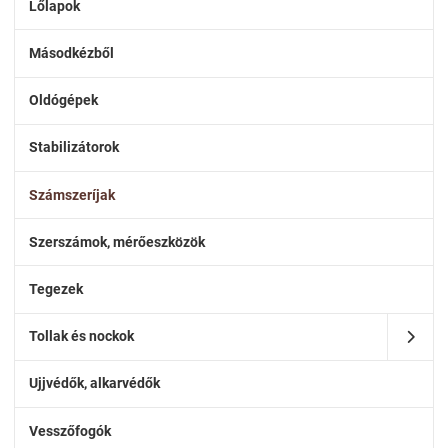
Lőlapok
Másodkézből
Oldógépek
Stabilizátorok
Számszeríjak
Szerszámok, mérőeszközök
Tegezek
Tollak és nockok
Ujjvédők, alkarvédők
Vesszőfogók