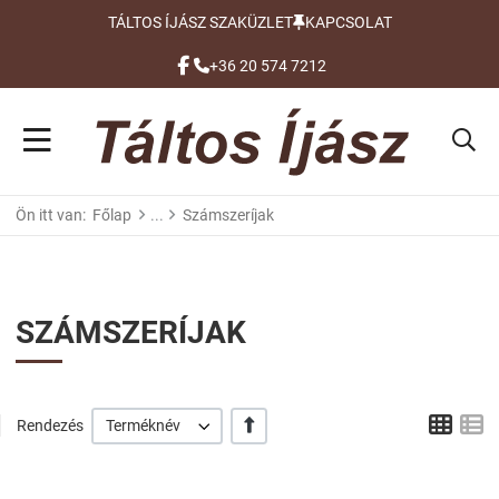
TÁLTOS ÍJÁSZ SZAKÜZLET
KAPCSOLAT
FACEBOOK
+36 20 574 7212
Ön itt van:
Főlap
Számszeríjak
SZÁMSZERÍJAK
Grid
L
+/-
Rendezés
Terméknév