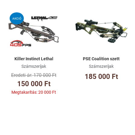
Kívánságlistához adom
Kí
AKCIÓ
Összehasonlításhoz adom
Ös
Gyorsnézet
Gy
Killer Instinct Lethal
PSE Coalition szett
Számszeríjak
Számszeríjak
170 000 Ft
185 000 Ft
150 000 Ft
Megtakarítás:
20 000 Ft