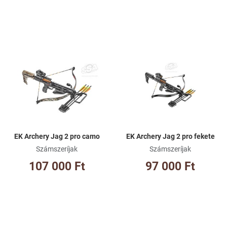
Kívánságlistához adom
Kí
Összehasonlításhoz adom
Ös
Gyorsnézet
Gy
EK Archery Jag 2 pro camo
EK Archery Jag 2 pro fekete
Számszeríjak
Számszeríjak
107 000 Ft
97 000 Ft