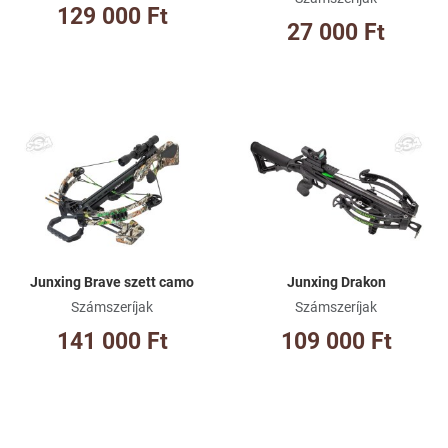
129 000 Ft
27 000 Ft
Kívánságlistához adom
Kí
Összehasonlításhoz adom
Ös
Gyorsnézet
Gy
Junxing Brave szett camo
Junxing Drakon
Számszeríjak
Számszeríjak
141 000 Ft
109 000 Ft