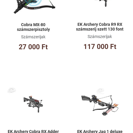
Gyorsnézet
Gy
EK Archery Cobra R9 RX
Cobra MX-80
számszeríj szett 130 font
számszerpisztoly
Számszeríjak
Számszeríjak
117 000 Ft
27 000 Ft
Kívánságlistához adom
Kí
Összehasonlításhoz adom
Ös
Gyorsnézet
Gy
EK Archery Cobra RX Adder
EK Archery Jag 1 deluxe