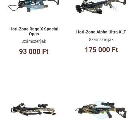
Gyorsnézet
Gy
Hori-Zone Rage X Special
Hori-Zone Alpha Ultra XLT
Opps
Számszeríjak
Számszeríjak
175 000 Ft
93 000 Ft
Kívánságlistához adom
Kí
Összehasonlításhoz adom
Ös
Gyorsnézet
Gy