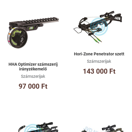
Kívánságlistához adom
Kí
Összehasonlításhoz adom
Ös
Gyorsnézet
Gy
Hori-Zone Penetrator szett
Számszeríjak
HHA Optimizer számszeríj
irányzékemelő
143 000 Ft
Számszeríjak
97 000 Ft
Kívánságlistához adom
Kí
Összehasonlításhoz adom
Ös