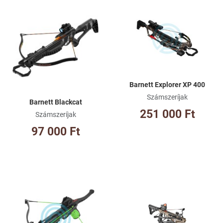
Kívánságlistához adom
Kí
Összehasonlításhoz adom
Ös
Gyorsnézet
Gy
Barnett Explorer XP 400
Számszeríjak
Barnett Blackcat
251 000 Ft
Számszeríjak
97 000 Ft
Kívánságlistához adom
Kí
Összehasonlításhoz adom
Ös