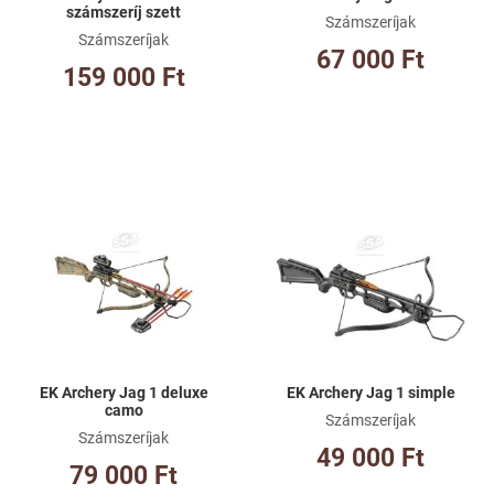
számszeríj szett
Számszeríjak
Számszeríjak
67 000 Ft
159 000 Ft
Kívánságlistához adom
Kí
Összehasonlításhoz adom
Ös
Gyorsnézet
Gy
EK Archery Jag 1 deluxe
EK Archery Jag 1 simple
camo
Számszeríjak
Számszeríjak
49 000 Ft
79 000 Ft