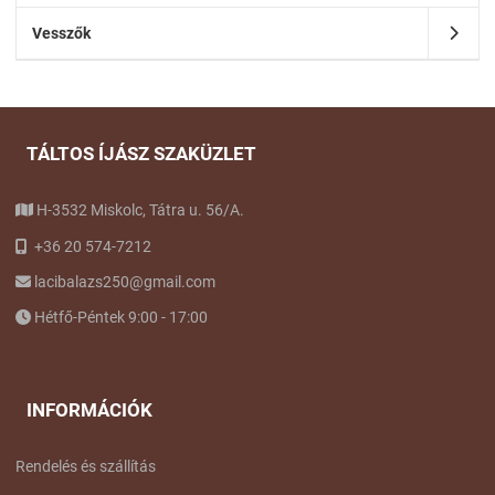
Vesszők
TÁLTOS ÍJÁSZ SZAKÜZLET
H-3532 Miskolc, Tátra u. 56/A.
+36 20 574-7212
lacibalazs250@gmail.com
Hétfő-Péntek 9:00 - 17:00
INFORMÁCIÓK
Rendelés és szállítás