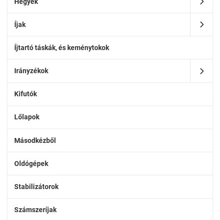
Hegyek
Íjak
Íjtartó táskák, és keménytokok
Irányzékok
Kifutók
Lőlapok
Másodkézből
Oldógépek
Stabilizátorok
Számszeríjak