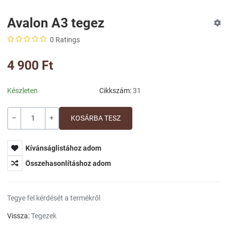
Avalon A3 tegez
0 Ratings
4 900 Ft
Készleten
Cikkszám:
31
Mennyiség
-
+
Kívánságlistához adom
Összehasonlításhoz adom
Tegye fel kérdését a termékről
Vissza:
Tegezek