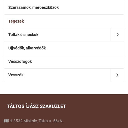
Szerszámok, mérőeszközök
Tegezek
Tollak és nockok
Ujjvédők, alkarvédők
Vesszőfogók
Vesszők
TÁLTOS ÍJÁSZ SZAKÜZLET
H-3532 Miskolc, Tátra u. 56/A.