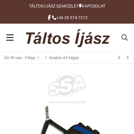
TÁLTOS ÍJÁSZ SZAKÜZLET
KAPCSOLAT
FACEBOOK
+36 20 574 7212
Ön itt van:
Főlap
Avalon A3 tegez