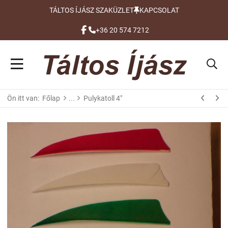
TÁLTOS ÍJÁSZ SZAKÜZLET
KAPCSOLAT
FACEBOOK
+36 20 574 7212
Ön itt van:
Főlap
Pulykatoll 4"