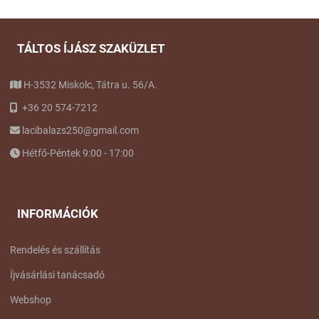
TÁLTOS ÍJÁSZ SZAKÜZLET
H-3532 Miskolc, Tátra u. 56/A.
+36 20 574-7212
lacibalazs250@gmail.com
Hétfő-Péntek 9:00 - 17:00
INFORMÁCIÓK
Rendelés és szállítás
Íjvásárlási tanácsadó
Webshop