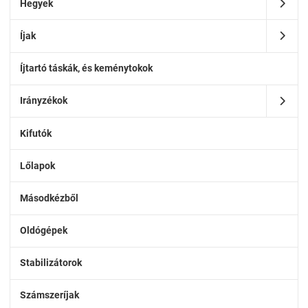
Hegyek
Íjak
Íjtartó táskák, és keménytokok
Irányzékok
Kifutók
Lőlapok
Másodkézből
Oldógépek
Stabilizátorok
Számszeríjak