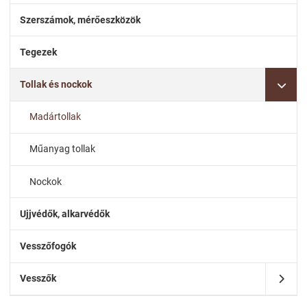
Szerszámok, mérőeszközök
Tegezek
Tollak és nockok
Madártollak
Műanyag tollak
Nockok
Ujjvédők, alkarvédők
Vesszőfogók
Vesszők