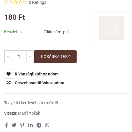
0 Ratings
180 Ft
Készleten
Cikkszám:
pu1
Mennyiség
-
+
Kívánságlistához adom
Összehasonlításhoz adom
Tegye fel kérdését a termékről
Vissza:
Madártollak