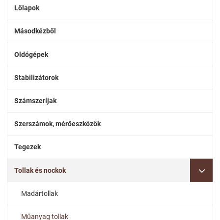
Lőlapok
Másodkézből
Oldógépek
Stabilizátorok
Számszeríjak
Szerszámok, mérőeszközök
Tegezek
Tollak és nockok
Madártollak
Műanyag tollak