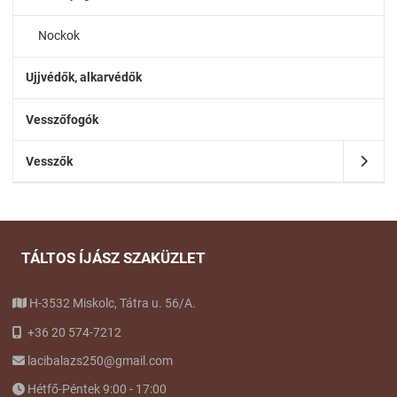
Nockok
Ujjvédők, alkarvédők
Vesszőfogók
Vesszők
TÁLTOS ÍJÁSZ SZAKÜZLET
H-3532 Miskolc, Tátra u. 56/A.
+36 20 574-7212
lacibalazs250@gmail.com
Hétfő-Péntek 9:00 - 17:00