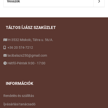
Vesszők
TÁLTOS ÍJÁSZ SZAKÜZLET
H-3532 Miskolc, Tátra u. 56/A.
+36 20 574-7212
lacibalazs250@gmail.com
Hétfő-Péntek 9:00 - 17:00
INFORMÁCIÓK
Rendelés és szállítás
Íjvásárlási tanácsadó