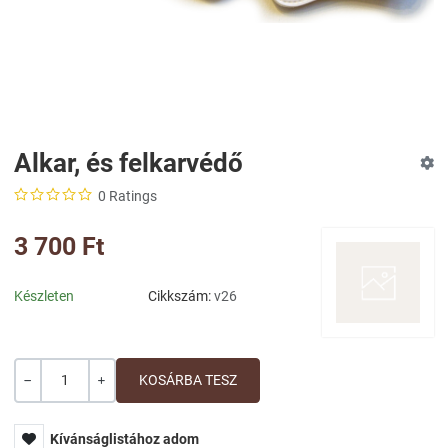
Alkar, és felkarvédő
0 Ratings
3 700 Ft
Készleten
Cikkszám:
v26
Mennyiség
-
+
Kívánságlistához adom