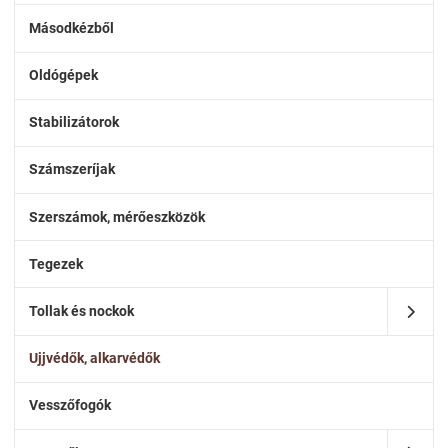
Másodkézből
Oldógépek
Stabilizátorok
Számszeríjak
Szerszámok, mérőeszközök
Tegezek
Tollak és nockok
Ujjvédők, alkarvédők
Vesszőfogók