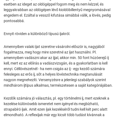
esetben az ideget az oldógéppel fogom meg és nem kézzel, és
leggyakrabban az oldógépen lévő kioldóbillentyű megnyomásával
engedem el. Ezáltal a vessző kifutása simábbá válik, a lövés, pedig
pontosabbá.
Ennyit röviden a különböző típusú íjakról.
Amennyiben valaki íjat szeretne vásárolni először is, nagyjából
fogalmazza, meg hogy mire szeretné az íjat használni. Pl.
amennyiben vadászni akar az íjjal, akkor min. 50 font húzóerejű íj
kell, mert ez az előírás a vadászvizsgán, és a gyakorlatban is kell
ennyi. Céllövészetnél - ha nem csigás az íj - egy kezdő számára
felesleges az erős íj, sőt a helyes lövéstechnika megtanulását
nagyon megnehezíti. Versenyzésre a jelenlegi szabályok szerint
mindhárom íjtípus alkalmas, természetesen a saját kategóriájában.
Kezdők számára jó választás, pl. egy történelmi íj, mert ezeknek a
kezelése különösebb ismeretet nem igényel és megbízható,
strapabíró íjak. Amit ezen íjak kezeléséről tudni kell két perc alatt
elmondható. A reflexíjak már egy kicsit több tudást kívánnak a