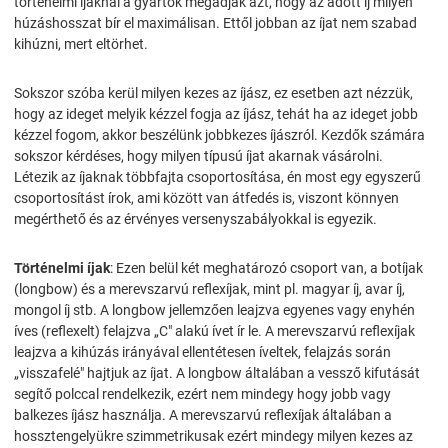
történelmi íjaknál a gyártók megadják azt, hogy az adott íj milyen
húzáshosszat bír el maximálisan. Ettől jobban az íjat nem szabad
kihúzni, mert eltörhet.
Sokszor szóba kerül milyen kezes az íjász, ez esetben azt nézzük,
hogy az ideget melyik kézzel fogja az íjász, tehát ha az ideget jobb
kézzel fogom, akkor beszélünk jobbkezes íjászról. Kezdők számára
sokszor kérdéses, hogy milyen típusú íjat akarnak vásárolni.
Létezik az íjaknak többfajta csoportosítása, én most egy egyszerű
csoportosítást írok, ami között van átfedés is, viszont könnyen
megérthető és az érvényes versenyszabályokkal is egyezik.
Történelmi íjak
: Ezen belül két meghatározó csoport van, a botíjak
(longbow) és a merevszarvú reflexíjak, mint pl. magyar íj, avar íj,
mongol íj stb. A longbow jellemzően leajzva egyenes vagy enyhén
íves (reflexelt) felajzva „C" alakú ívet ír le. A merevszarvú reflexíjak
leajzva a kihúzás irányával ellentétesen íveltek, felajzás során
„visszafelé" hajtjuk az íjat. A longbow általában a vessző kifutását
segítő polccal rendelkezik, ezért nem mindegy hogy jobb vagy
balkezes íjász használja. A merevszarvú reflexíjak általában a
hossztengelyükre szimmetrikusak ezért mindegy milyen kezes az