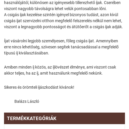
használójától, különösen az igényesebb tillerezhető íjak. Cserében
viszont nagyobb távolságra lehet velük pontosabban lőni.
A csigás íjak kezelése szintén igényel bizonyos tudást, azon kívül
csigás íjat szervizelni otthon megfelelő felszerelés nélkül nem lehet,
viszont a legnagyobb pontosságot és átütőerőt a csigás íjak adják.
Íjat vásárolni legjobb személyesen, főleg csigás íjat. Amennyiben
erre nincs lehetőség, szívesen segítek tanácsadással a megfelelő
típusú íj kiválasztásában.
Amiben minden íj közös, az íjlövészet élménye, ami viszont csak
akkor teljes, ha az íj, amit használunk megfelelő nekünk.
Sikeres és örömteli íjászkodást kívánok!
Balázs László
TERMÉKKATEGÓRIÁK