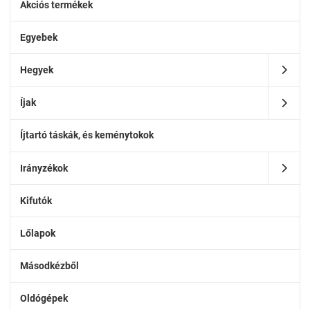
Akciós termékek
Egyebek
Hegyek
Íjak
Íjtartó táskák, és keménytokok
Irányzékok
Kifutók
Lőlapok
Másodkézből
Oldógépek