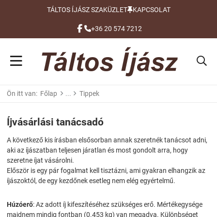
TÁLTOS ÍJÁSZ SZAKÜZLET
KAPCSOLAT
FACEBOOK
+36 20 574 7212
Ön itt van:
Főlap
Tippek
Íjvásárlási tanácsadó
A következő kis írásban elsősorban annak szeretnék tanácsot adni,
aki az íjászatban teljesen járatlan és most gondolt arra, hogy
szeretne íjat vásárolni.
Először is egy pár fogalmat kell tisztázni, ami gyakran elhangzik az
íjászoktól, de egy kezdőnek esetleg nem elég egyértelmű.
Húzóerő
: Az adott íj kifeszítéséhez szükséges erő. Mértékegysége
majdnem mindig fontban (0.453 kg) van megadva. Különbséget