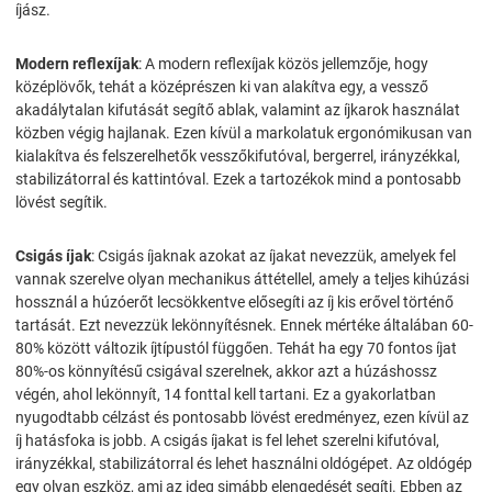
íjász.
Modern reflexíjak
: A modern reflexíjak közös jellemzője, hogy
középlövők, tehát a középrészen ki van alakítva egy, a vessző
akadálytalan kifutását segítő ablak, valamint az íjkarok használat
közben végig hajlanak. Ezen kívül a markolatuk ergonómikusan van
kialakítva és felszerelhetők vesszőkifutóval, bergerrel, irányzékkal,
stabilizátorral és kattintóval. Ezek a tartozékok mind a pontosabb
lövést segítik.
Csigás íjak
: Csigás íjaknak azokat az íjakat nevezzük, amelyek fel
vannak szerelve olyan mechanikus áttétellel, amely a teljes kihúzási
hossznál a húzóerőt lecsökkentve elősegíti az íj kis erővel történő
tartását. Ezt nevezzük lekönnyítésnek. Ennek mértéke általában 60-
80% között változik íjtípustól függően. Tehát ha egy 70 fontos íjat
80%-os könnyítésű csigával szerelnek, akkor azt a húzáshossz
végén, ahol lekönnyít, 14 fonttal kell tartani. Ez a gyakorlatban
nyugodtabb célzást és pontosabb lövést eredményez, ezen kívül az
íj hatásfoka is jobb. A csigás íjakat is fel lehet szerelni kifutóval,
irányzékkal, stabilizátorral és lehet használni oldógépet. Az oldógép
egy olyan eszköz, ami az ideg simább elengedését segíti. Ebben az