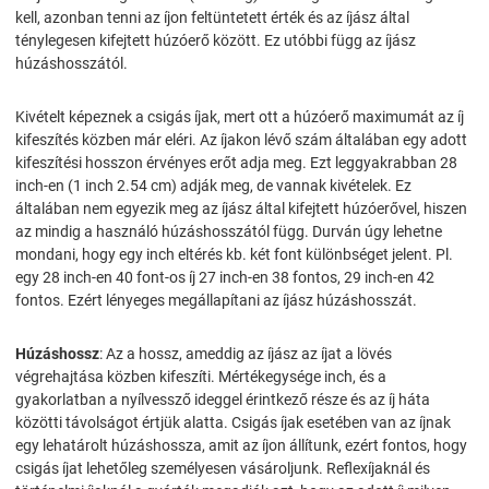
kell, azonban tenni az íjon feltüntetett érték és az íjász által
ténylegesen kifejtett húzóerő között. Ez utóbbi függ az íjász
húzáshosszától.
Kivételt képeznek a csigás íjak, mert ott a húzóerő maximumát az íj
kifeszítés közben már eléri. Az íjakon lévő szám általában egy adott
kifeszítési hosszon érvényes erőt adja meg. Ezt leggyakrabban 28
inch-en (1 inch 2.54 cm) adják meg, de vannak kivételek. Ez
általában nem egyezik meg az íjász által kifejtett húzóerővel, hiszen
az mindig a használó húzáshosszától függ. Durván úgy lehetne
mondani, hogy egy inch eltérés kb. két font különbséget jelent. Pl.
egy 28 inch-en 40 font-os íj 27 inch-en 38 fontos, 29 inch-en 42
fontos. Ezért lényeges megállapítani az íjász húzáshosszát.
Húzáshossz
: Az a hossz, ameddig az íjász az íjat a lövés
végrehajtása közben kifeszíti. Mértékegysége inch, és a
gyakorlatban a nyílvessző ideggel érintkező része és az íj háta
közötti távolságot értjük alatta. Csigás íjak esetében van az íjnak
egy lehatárolt húzáshossza, amit az íjon állítunk, ezért fontos, hogy
csigás íjat lehetőleg személyesen vásároljunk. Reflexíjaknál és